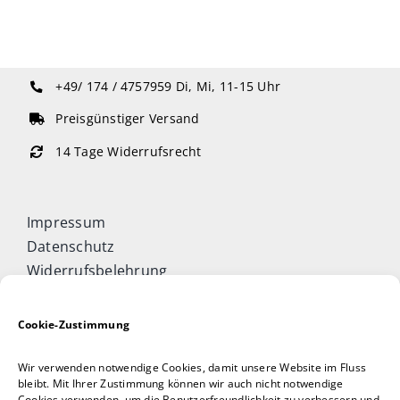
+49/ 174 / 4757959
Di, Mi, 11-15 Uhr
Preisgünstiger Versand
14 Tage Widerrufsrecht
Impressum
Datenschutz
Widerrufsbelehrung
Cookie-Richtlinie (EU)
Allgemeine Geschäftsbedingungen
Cookie-Zustimmung
Vertrag widerrufen
Wir verwenden notwendige Cookies, damit unsere Website im Fluss
Taijiquan & Qigong Journal
bleibt. Mit Ihrer Zustimmung können wir auch nicht notwendige
Cookies verwenden, um die Benutzerfreundlichkeit zu verbessern und