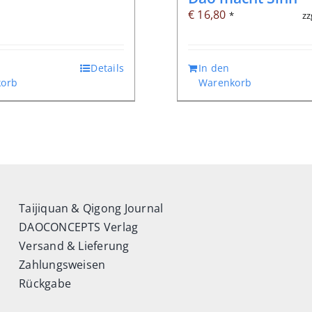
€
16,80
zz
*
Details
In den
orb
Warenkorb
Taijiquan & Qigong Journal
DAOCONCEPTS Verlag
Versand & Lieferung
Zahlungsweisen
Rückgabe