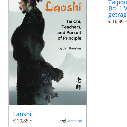
Taijiq
Bd. 1 
getra
€
16,80
Laoshi
€
10,85
zzgl.
Versand
*