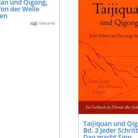
uan und Qigong,
Von der Welle
gen
zzgl.
Versand
*
Taijiquan und Qi
Bd. 2 Jeder Schrit
Dao macht Sinn