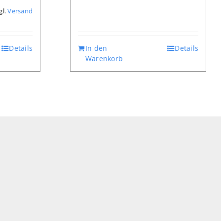
gl.
Versand
Details
In den
Details
Warenkorb