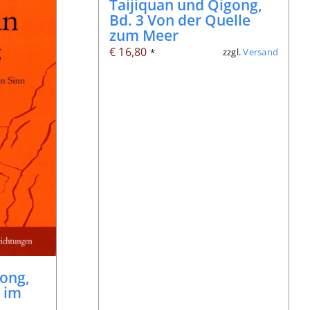
Taijiquan und Qigong,
Bd. 3 Von der Quelle
zum Meer
€
16,80
zzgl.
Versand
*
gong,
t im