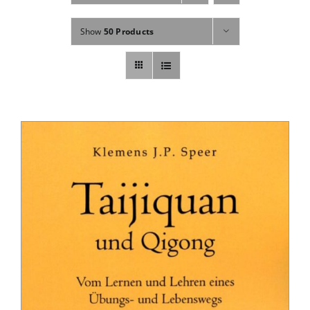
Fachbücher
Show
50 Products
Poster, Karten, Medien
Sonstiges
Abo