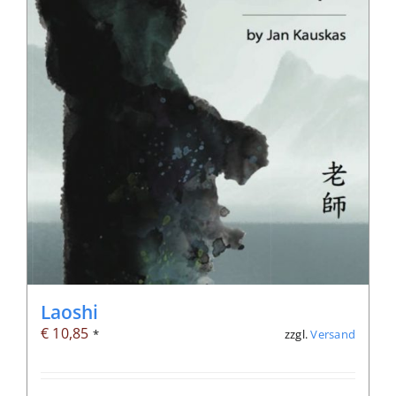
Laoshi
€
10,85
zzgl.
Versand
*