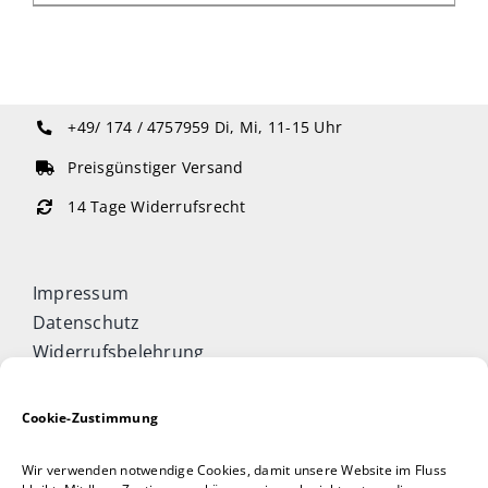
+49/ 174 / 4757959
Di, Mi, 11-15 Uhr
Preisgünstiger Versand
14 Tage Widerrufsrecht
Impressum
Datenschutz
Widerrufsbelehrung
Cookie-Richtlinie (EU)
Allgemeine Geschäftsbedingungen
Cookie-Zustimmung
Vertrag widerrufen
Wir verwenden notwendige Cookies, damit unsere Website im Fluss
Taijiquan & Qigong Journal