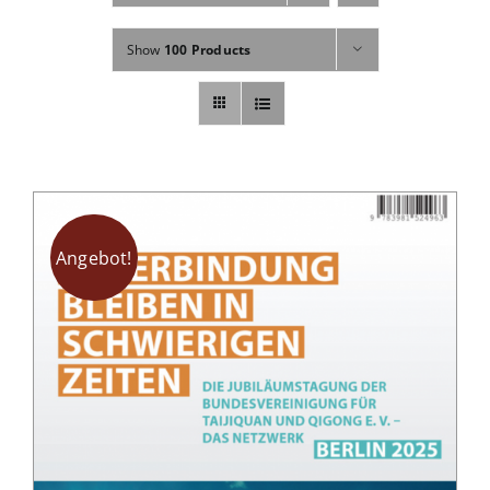
Fachbücher
Show
100 Products
Poster, Karten, Medien
Sonstiges
Abo
Angebot!