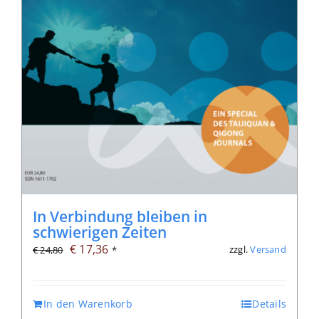
In Verbindung bleiben in
schwierigen Zeiten
Ursprünglicher
Aktueller
€
17,36
zzgl.
Versand
€
24,80
*
Preis
Preis
war:
ist:
In den Warenkorb
Details
€ 24,80
€ 17,36.