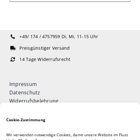
+49/ 174 / 4757959
Di, Mi, 11-15 Uhr
Preisgünstiger Versand
14 Tage Widerrufsrecht
Impressum
Datenschutz
Widerrufsbelehrung
Cookie-Richtlinie (EU)
Allgemeine Geschäftsbedingungen
Cookie-Zustimmung
Vertrag widerrufen
Wir verwenden notwendige Cookies, damit unsere Website im Fluss
Taijiquan & Qigong Journal