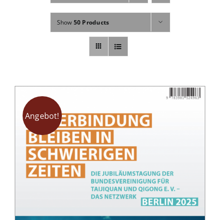
Fachbücher
Show
50 Products
Poster, Karten, Medien
Sonstiges
Abo
Angebot!