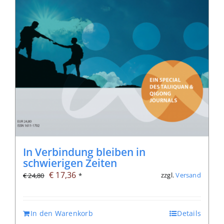
In Verbindung bleiben in
schwierigen Zeiten
Ursprünglicher
Aktueller
€
17,36
zzgl.
Versand
€
24,80
*
Preis
Preis
war:
ist:
In den Warenkorb
Details
€ 24,80
€ 17,36.