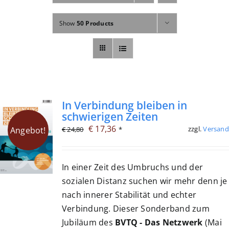
Fachbücher
Show
50 Products
Poster, Karten, Medien
Sonstiges
Abo
In Verbindung bleiben in
schwierigen Zeiten
Ursprünglicher
Aktueller
€
17,36
zzgl.
Versand
Angebot!
€
24,80
*
Preis
Preis
war:
ist:
In einer Zeit des Umbruchs und der
€ 24,80
€ 17,36.
sozialen Distanz suchen wir mehr denn je
nach innerer Stabilität und echter
Verbindung. Dieser Sonderband zum
Jubiläum des
BVTQ - Das Netzwerk
(Mai