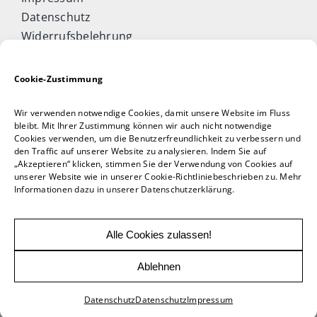
Datenschutz
Widerrufsbelehrung
Cookie-Richtlinie (EU)
Allgemeine Geschäftsbedingungen
Cookie-Zustimmung
Vertrag widerrufen
Wir verwenden notwendige Cookies, damit unsere Website im Fluss
Taijiquan & Qigong Journal
bleibt. Mit Ihrer Zustimmung können wir auch nicht notwendige
Cookies verwenden, um die Benutzerfreundlichkeit zu verbessern und
DAOCONCEPTS Verlag
den Traffic auf unserer Website zu analysieren. Indem Sie auf
Versand & Lieferung
„Akzeptieren“ klicken, stimmen Sie der Verwendung von Cookies auf
unserer Website wie in unserer Cookie-Richtliniebeschrieben zu. Mehr
Zahlungsweisen
Informationen dazu in unserer Datenschutzerklärung.
Rückgabe
Alle Cookies zulassen!
Ablehnen
© 2026 DAOCONCEPT Verlags GmbH | powered
by
Woern
Datenschutz
Datenschutz
Impressum