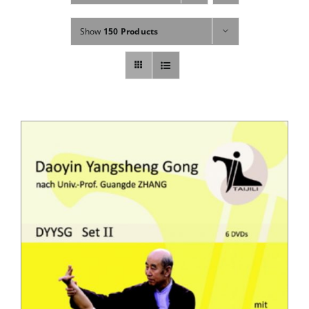
Fachbücher
Show
150 Products
Poster, Karten, Medien
Sonstiges
Abo