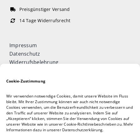
Preisgünstiger Versand
14 Tage Widerrufsrecht
Impressum
Datenschutz
Widerrufsbelehrung
Cookie-Richtlinie (EU)
Allgemeine Geschäftsbedingungen
Cookie-Zustimmung
Vertrag widerrufen
Wir verwenden notwendige Cookies, damit unsere Website im Fluss
Taijiquan & Qigong Journal
bleibt. Mit Ihrer Zustimmung können wir auch nicht notwendige
Cookies verwenden, um die Benutzerfreundlichkeit zu verbessern und
DAOCONCEPTS Verlag
den Traffic auf unserer Website zu analysieren. Indem Sie auf
Versand & Lieferung
„Akzeptieren“ klicken, stimmen Sie der Verwendung von Cookies auf
unserer Website wie in unserer Cookie-Richtliniebeschrieben zu. Mehr
Zahlungsweisen
Informationen dazu in unserer Datenschutzerklärung.
Rückgabe