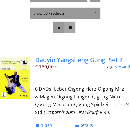
Fachbücher
Show
50 Products
Poster, Karten, Medien
Sonstiges
Abo
Daoyin Yangsheng Gong, Set 2
€
130,00
zzgl.
Versand
*
6 DVDs: Leber-Qigong Herz-Qigong Milz-
& Magen-Qigong Lungen-Qigong Nieren-
Qigong Meridian-Qigong Spielzeit: ca. 3:24
Std
(Ersparnis zum Einzelkauf: € 44)
In den
Details