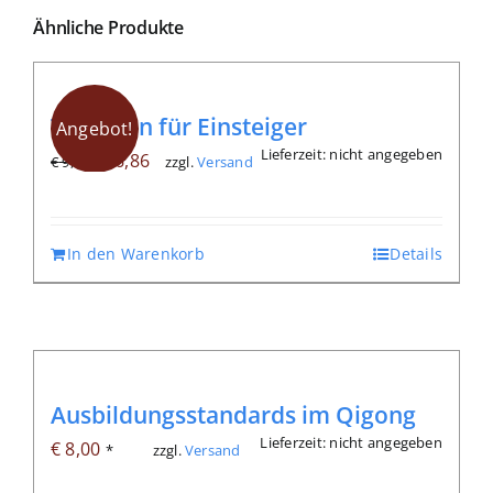
Ähnliche Produkte
Taijiquan für Einsteiger
Angebot!
Lieferzeit: nicht angegeben
Ursprünglicher
Aktueller
€
6,86
zzgl.
Versand
€
9,80
Preis
Preis
war:
ist:
€ 9,80
€ 6,86.
In den Warenkorb
Details
Ausbildungsstandards im Qigong
Lieferzeit: nicht angegeben
€
8,00
zzgl.
Versand
*