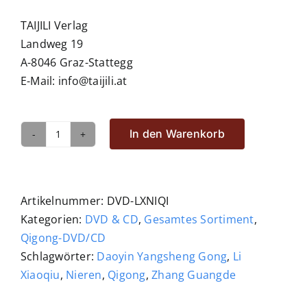
TAIJILI Verlag
Landweg 19
A-8046 Graz-Stattegg
E-Mail: info@taijili.at
In den Warenkorb
Nieren-
Qigong
Menge
Artikelnummer:
DVD-LXNIQI
Kategorien:
DVD & CD
,
Gesamtes Sortiment
,
Qigong-DVD/CD
Schlagwörter:
Daoyin Yangsheng Gong
,
Li
Xiaoqiu
,
Nieren
,
Qigong
,
Zhang Guangde