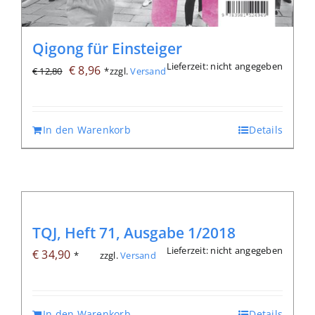
Qigong für Einsteiger
Lieferzeit: nicht angegeben
Ursprünglicher
Aktueller
€
8,96
zzgl.
Versand
€
12,80
*
Preis
Preis
war:
ist:
€ 12,80
€ 8,96.
In den Warenkorb
Details
TQJ, Heft 71, Ausgabe 1/2018
Lieferzeit: nicht angegeben
€
34,90
zzgl.
Versand
*
In den Warenkorb
Details