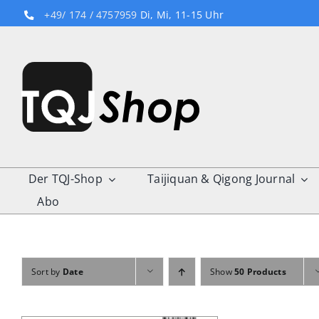
Skip
+49/ 174 / 4757959
Di, Mi, 11-15 Uhr
to
content
Der TQJ-Shop
Taijiquan & Qigong Journal
Abo
Sort by
Date
Show
50 Products