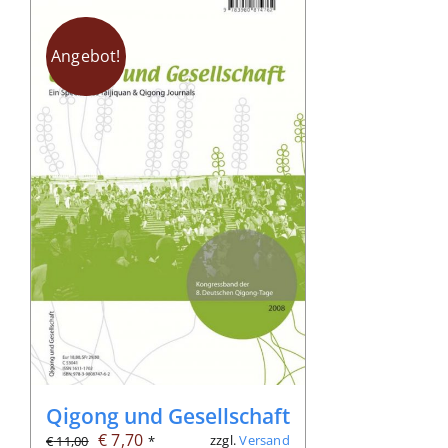
Angebot!
Qigong und Gesellschaft
Ursprünglicher
Aktueller
€
7,70
zzgl.
Versand
€
11,00
*