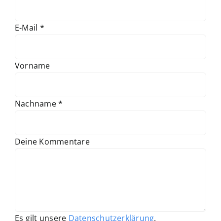
Fachbücher
erforderlich
E-Mail
*
Poster, Karten, Medien
Vorname
Sonstiges
Abo
erforderlich
Nachname
*
Deine Kommentare
Page URI *erforderlich
Es gilt unsere
Datenschutzerklärung
.