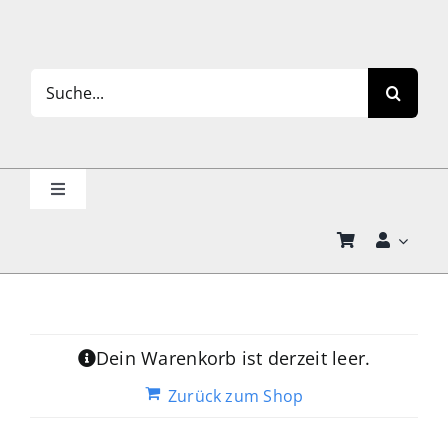
Skip
to
content
Search
for:
Toggle
Navigation
Der TQJ-Shop
Taijiquan & Qigong Journal
Dein Warenkorb ist derzeit leer.
Fachbücher
Zurück zum Shop
Poster, Karten, Medien