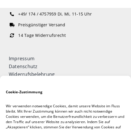
Fachbücher
+49/ 174 / 4757959
Di, Mi, 11-15 Uhr
Poster, Karten, Medien
Preisgünstiger Versand
14 Tage Widerrufsrecht
Sonstiges
Impressum
Abo
Datenschutz
Widerrufsbelehrung
Cookie-Richtlinie (EU)
Allgemeine Geschäftsbedingungen
Cookie-Zustimmung
Vertrag widerrufen
Wir verwenden notwendige Cookies, damit unsere Website im Fluss
Taijiquan & Qigong Journal
bleibt. Mit Ihrer Zustimmung können wir auch nicht notwendige
Cookies verwenden, um die Benutzerfreundlichkeit zu verbessern und
DAOCONCEPTS Verlag
den Traffic auf unserer Website zu analysieren. Indem Sie auf
Versand & Lieferung
„Akzeptieren“ klicken, stimmen Sie der Verwendung von Cookies auf