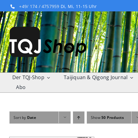
Skip
+49/ 174 / 4757959
Di, Mi, 11-15 Uhr
to
content
Der TQJ-Shop
Taijiquan & Qigong Journal
Abo
Sort by
Date
Show
50 Products