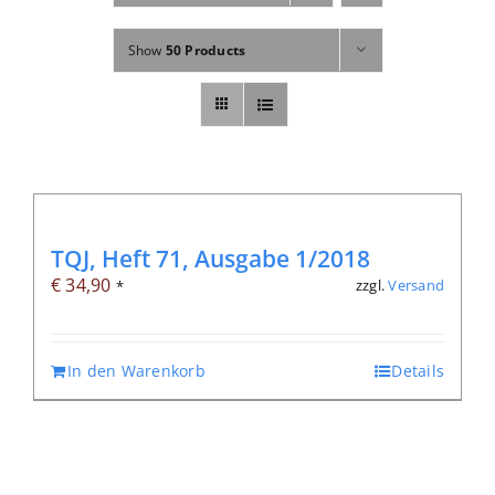
Fachbücher
Show
50 Products
Poster, Karten, Medien
Sonstiges
Abo
TQJ, Heft 71, Ausgabe 1/2018
€
34,90
zzgl.
Versand
*
In den Warenkorb
Details