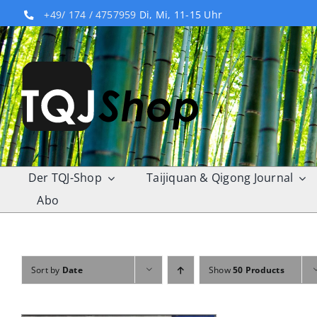
Skip
+49/ 174 / 4757959
Di, Mi, 11-15 Uhr
to
content
Der TQJ-Shop
Taijiquan & Qigong Journal
Abo
Sort by
Date
Show
50 Products