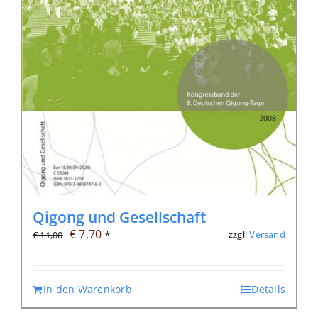
Qigong und Gesellschaft
Ursprünglicher
Aktueller
€
7,70
zzgl.
Versand
€
11,00
*
Preis
Preis
war:
ist:
In den Warenkorb
Details
€ 11,00
€ 7,70.