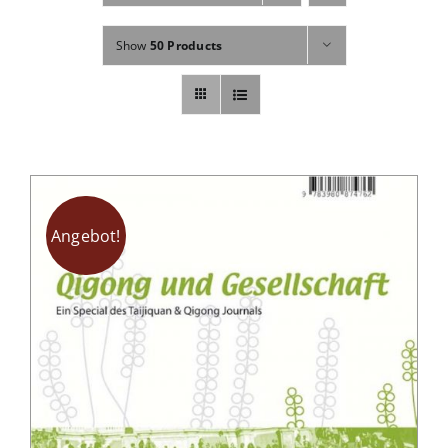
Fachbücher
Show
50 Products
Poster, Karten, Medien
Sonstiges
Abo
Angebot!