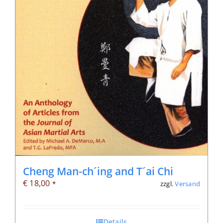
Cheng Man-ch´ing and T´ai Chi
€
18,00
zzgl.
Versand
*
Details