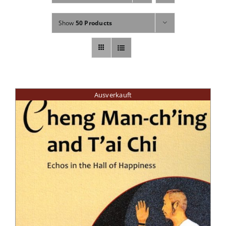
Fachbücher
Show
50 Products
Poster, Karten, Medien
Sonstiges
Ausverkauft
Abo