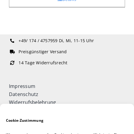
+49/ 174 / 4757959
Di, Mi, 11-15 Uhr
Preisgünstiger Versand
14 Tage Widerrufsrecht
Impressum
Datenschutz
Widerrufsbelehrung
Cookie-Richtlinie (EU)
Allgemeine Geschäftsbedingungen
Cookie-Zustimmung
Vertrag widerrufen