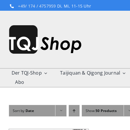
Skip
+49/ 174 / 4757959
Di, Mi, 11-15 Uhr
to
content
Der TQJ-Shop
Taijiquan & Qigong Journal
Abo
Sort by
Date
Show
50 Products