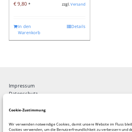
€
9,80
zzgl.
Versand
*
In den
Details
Warenkorb
Impressum
Datenschutz
Widerrufsbelehrung
Cookie-Richtlinie (EU)
Cookie-Zustimmung
Allgemeine Geschäftsbedingungen
Wir verwenden notwendige Cookies, damit unsere Website im Fluss blei
Vertrag widerrufen
Cookies verwenden, um die Benutzerfreundlichkeit zu verbessern und de