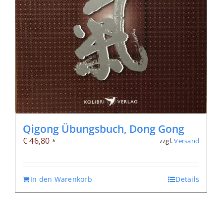
Qigong Übungsbuch, Dong Gong
€
46,80
zzgl.
Versand
*
In den Warenkorb
Details