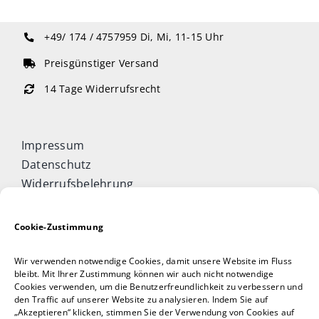
+49/ 174 / 4757959
Di, Mi, 11-15 Uhr
Preisgünstiger Versand
14 Tage Widerrufsrecht
Impressum
Datenschutz
Widerrufsbelehrung
Cookie-Richtlinie (EU)
Allgemeine Geschäftsbedingungen
Cookie-Zustimmung
Vertrag widerrufen
Wir verwenden notwendige Cookies, damit unsere Website im Fluss
Taijiquan & Qigong Journal
bleibt. Mit Ihrer Zustimmung können wir auch nicht notwendige
Cookies verwenden, um die Benutzerfreundlichkeit zu verbessern und
DAOCONCEPTS Verlag
den Traffic auf unserer Website zu analysieren. Indem Sie auf
Versand & Lieferung
„Akzeptieren“ klicken, stimmen Sie der Verwendung von Cookies auf