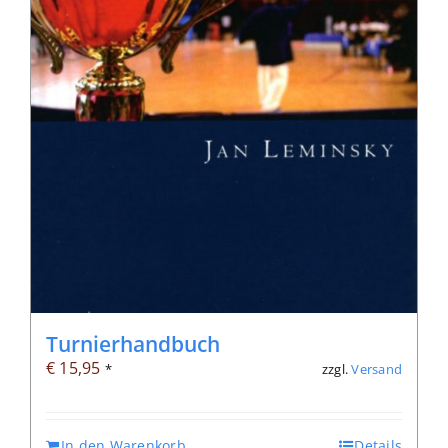
Turnierhandbuch
€
15,95
zzgl.
Versand
*
In den Warenkorb
Details