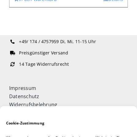
+49/ 174 / 4757959
Di, Mi, 11-15 Uhr
Preisgünstiger Versand
14 Tage Widerrufsrecht
Impressum
Datenschutz
Widerrufsbelehrung
Cookie-Richtlinie (EU)
Allgemeine Geschäftsbedingungen
Cookie-Zustimmung
Vertrag widerrufen