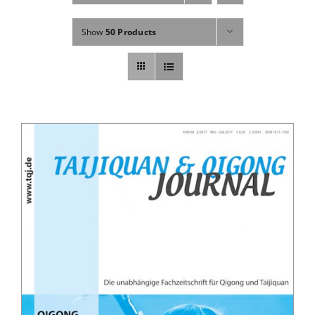
Fachbücher
Show
50 Products
Poster, Karten, Medien
Sonstiges
Abo