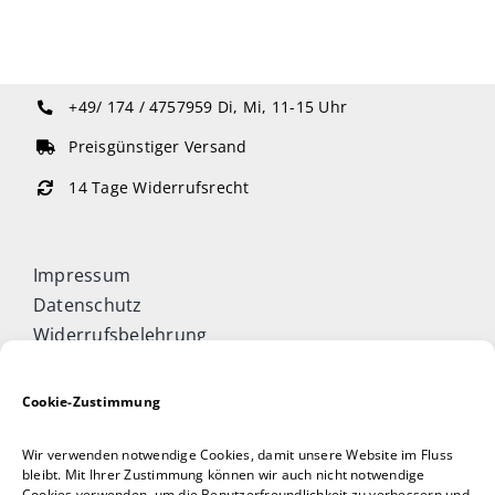
+49/ 174 / 4757959
Di, Mi, 11-15 Uhr
Preisgünstiger Versand
14 Tage Widerrufsrecht
Impressum
Datenschutz
Widerrufsbelehrung
Cookie-Richtlinie (EU)
Allgemeine Geschäftsbedingungen
Cookie-Zustimmung
Vertrag widerrufen
Wir verwenden notwendige Cookies, damit unsere Website im Fluss
Taijiquan & Qigong Journal
bleibt. Mit Ihrer Zustimmung können wir auch nicht notwendige
Cookies verwenden, um die Benutzerfreundlichkeit zu verbessern und