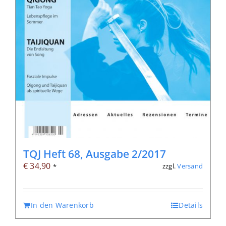
TQJ Heft 68, Ausgabe 2/2017
€
34,90
zzgl.
Versand
*
In den Warenkorb
Details