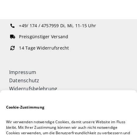
+49/ 174 / 4757959
Di, Mi, 11-15 Uhr
Preisgünstiger Versand
14 Tage Widerrufsrecht
Impressum
Datenschutz
Widerrufsbelehrung
Cookie-Richtlinie (EU)
Allgemeine Geschäftsbedingungen
Cookie-Zustimmung
Vertrag widerrufen
Wir verwenden notwendige Cookies, damit unsere Website im Fluss
Taijiquan & Qigong Journal
bleibt. Mit Ihrer Zustimmung können wir auch nicht notwendige
Cookies verwenden, um die Benutzerfreundlichkeit zu verbessern und
DAOCONCEPTS Verlag