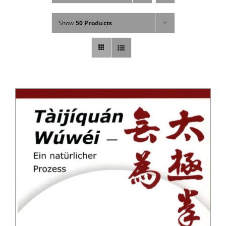
Fachbücher
Show
50 Products
Poster, Karten, Medien
Sonstiges
Abo