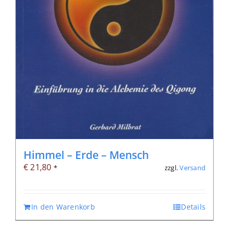
Himmel – Erde – Mensch
€
21,80
zzgl.
Versand
*
In den Warenkorb
Details