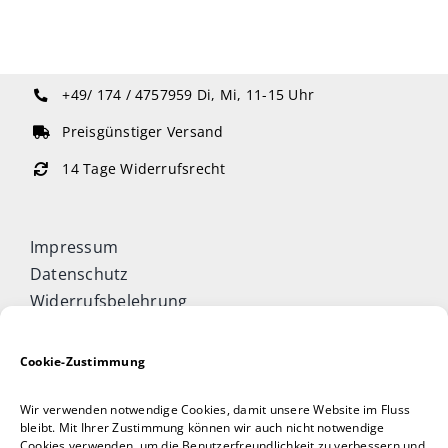
+49/ 174 / 4757959
Di, Mi, 11-15 Uhr
Preisgünstiger Versand
14 Tage Widerrufsrecht
Impressum
Datenschutz
Widerrufsbelehrung
Cookie-Richtlinie (EU)
Allgemeine Geschäftsbedingungen
Cookie-Zustimmung
Vertrag widerrufen
Wir verwenden notwendige Cookies, damit unsere Website im Fluss
Taijiquan & Qigong Journal
bleibt. Mit Ihrer Zustimmung können wir auch nicht notwendige
Cookies verwenden, um die Benutzerfreundlichkeit zu verbessern und