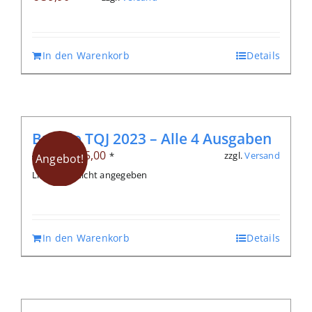
In den Warenkorb
Details
Bundle TQJ 2023 – Alle 4 Ausgaben
Ursprünglicher
Aktueller
€
25,00
zzgl.
Versand
€
51,20
*
Angebot!
Preis
Preis
Lieferzeit: nicht angegeben
war:
ist:
€ 51,20
€ 25,00.
In den Warenkorb
Details