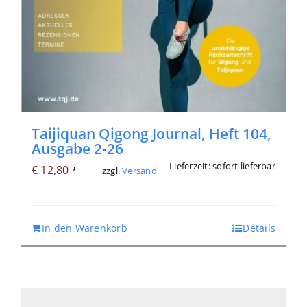
Taijiquan Qigong Journal, Heft 104,
Ausgabe 2-26
Lieferzeit: sofort lieferbar
€
12,80
zzgl.
Versand
*
In den Warenkorb
Details