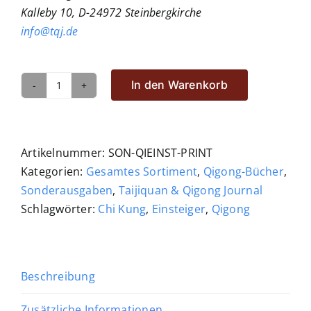
Kalleby 10, D-24972 Steinbergkirche
info@tqj.de
In den Warenkorb
Qigong
für
Einsteiger
Menge
Artikelnummer:
SON-QIEINST-PRINT
Kategorien:
Gesamtes Sortiment
,
Qigong-Bücher
,
Sonderausgaben
,
Taijiquan & Qigong Journal
Schlagwörter:
Chi Kung
,
Einsteiger
,
Qigong
Beschreibung
Zusätzliche Informationen