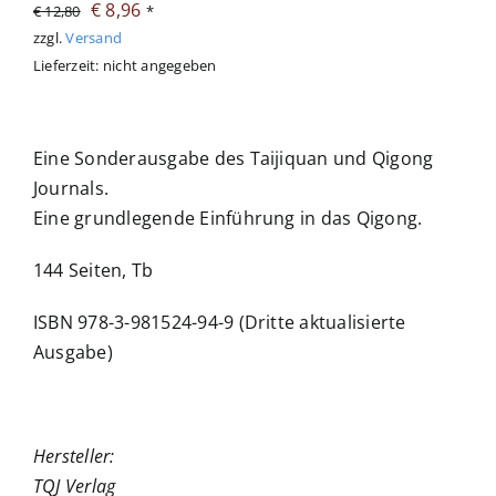
Ursprünglicher
Aktueller
€
8,96
€
12,80
*
Preis
Preis
zzgl.
Versand
Sonstiges
Lieferzeit: nicht angegeben
war:
ist:
€ 12,80
€ 8,96.
Abo
Eine Sonderausgabe des Taijiquan und Qigong
Journals.
Eine grundlegende Einführung in das Qigong.
144 Seiten, Tb
ISBN 978-3-981524-94-9 (Dritte aktualisierte
Ausgabe)
Hersteller:
TQJ Verlag