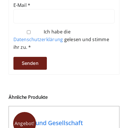
E-Mail
*
Ich habe die
Datenschutzerklärung
gelesen und stimme
ihr zu.
*
Ähnliche Produkte
Qigong und Gesellschaft
Angebot!