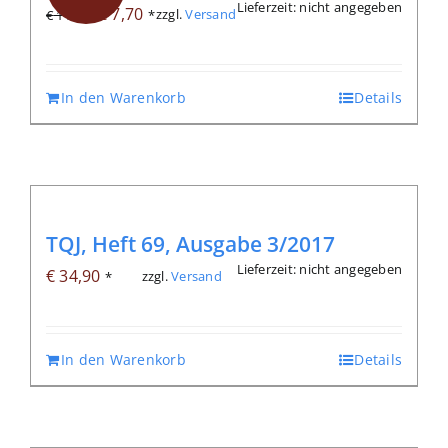
Lieferzeit: nicht angegeben
Ursprünglicher
Aktueller
€
7,70
zzgl.
Versand
€
11,00
*
Preis
Preis
war:
ist:
€ 11,00
€ 7,70.
In den Warenkorb
Details
TQJ, Heft 69, Ausgabe 3/2017
Lieferzeit: nicht angegeben
€
34,90
zzgl.
Versand
*
In den Warenkorb
Details