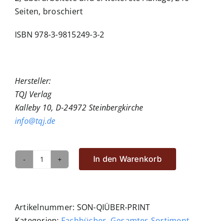
Seiten, broschiert
ISBN 978-3-9815249-3-2
Hersteller:
TQJ Verlag
Kalleby 10, D-24972 Steinbergkirche
info@tqj.de
In den Warenkorb
Qigong
im
Überblick
Menge
Artikelnummer:
SON-QIÜBER-PRINT
Kategorien:
Fachbücher
,
Gesamtes Sortiment
,