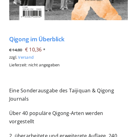
Qigong im Überblick
Ursprünglicher
Aktueller
€
10,36
€
14,80
*
Preis
Preis
zzgl.
Versand
Lieferzeit: nicht angegeben
war:
ist:
€ 14,80
€ 10,36.
Eine Sonderausgabe des Taijiquan & Qigong
Journals
Über 40 populäre Qigong-Arten werden
vorgestellt
2, überarbeitete und erweiterete Auflage, 240