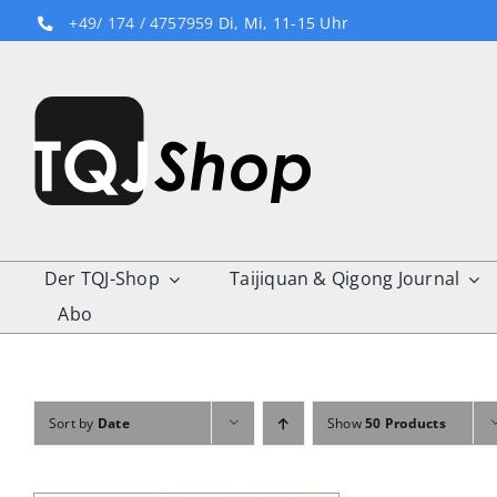
Skip
+49/ 174 / 4757959
Di, Mi, 11-15 Uhr
to
content
Der TQJ-Shop
Taijiquan & Qigong Journal
Abo
Sort by
Date
Show
50 Products