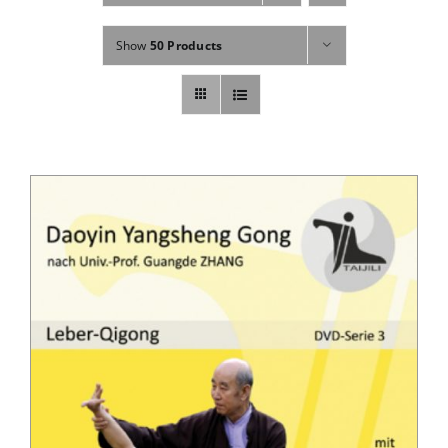
Fachbücher
Show
50 Products
Poster, Karten, Medien
Sonstiges
Abo