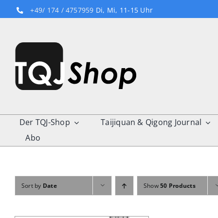
Skip
+49/ 174 / 4757959
Di, Mi, 11-15 Uhr
to
content
Der TQJ-Shop
Taijiquan & Qigong Journal
Abo
Sort by
Date
Show
50 Products