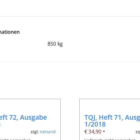
mationen
850 kg
eft 72, Ausgabe
TQJ, Heft 71, Aus
8
1/2018
€
34,90
zzgl.
Versand
zz
*
*