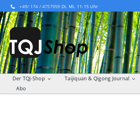
Skip
+49/ 174 / 4757959
Di, Mi, 11-15 Uhr
to
content
Der TQJ-Shop
Taijiquan & Qigong Journal
Abo