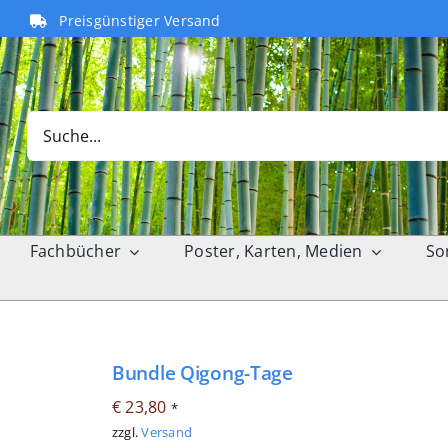
Preisgünstiger Versand
Search
for:
Fachbücher
Poster, Karten, Medien
So
Bundle Qigong-Tage
€
23,80
*
zzgl.
Versand