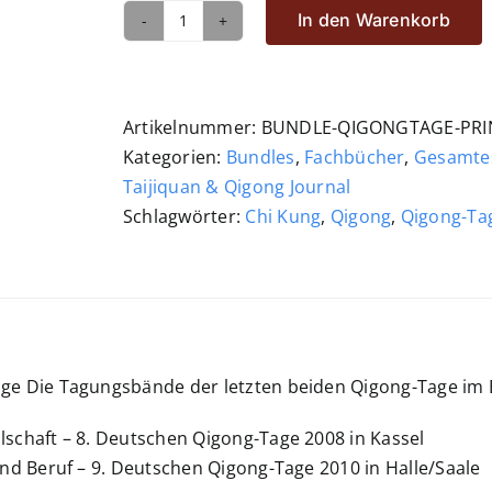
In den Warenkorb
Bundle
Qigong-
Tage
Menge
Artikelnummer:
BUNDLE-QIGONGTAGE-PRI
Kategorien:
Bundles
,
Fachbücher
,
Gesamte
Taijiquan & Qigong Journal
Schlagwörter:
Chi Kung
,
Qigong
,
Qigong-Ta
ge Die Tagungsbände der letzten beiden Qigong-Tage im
schaft – 8. Deutschen Qigong-Tage 2008 in Kassel
und Beruf – 9. Deutschen Qigong-Tage 2010 in Halle/Saale