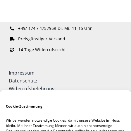
+49/ 174 / 4757959
Di, Mi, 11-15 Uhr
Preisgünstiger Versand
14 Tage Widerrufsrecht
Impressum
Datenschutz
Widerrufsbelehrung
Cookie-Richtlinie (EU)
Allgemeine Geschäftsbedingungen
Cookie-Zustimmung
Vertrag widerrufen
Wir verwenden notwendige Cookies, damit unsere Website im Fluss
Taijiquan & Qigong Journal
bleibt. Mit Ihrer Zustimmung können wir auch nicht notwendige
Cookies verwenden, um die Benutzerfreundlichkeit zu verbessern und