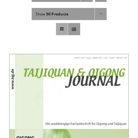
Fachbücher
Show
50 Products
Poster, Karten, Medien
Sonstiges
Abo