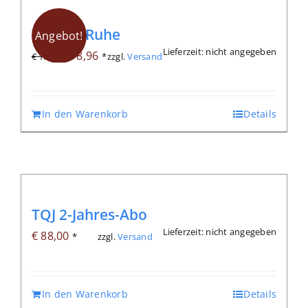
Endlich Ruhe
Angebot!
Lieferzeit: nicht angegeben
Ursprünglicher
Aktueller
€
8,96
zzgl.
Versand
€
12,80
*
Preis
Preis
war:
ist:
€ 12,80
€ 8,96.
In den Warenkorb
Details
TQJ 2-Jahres-Abo
Lieferzeit: nicht angegeben
€
88,00
zzgl.
Versand
*
In den Warenkorb
Details