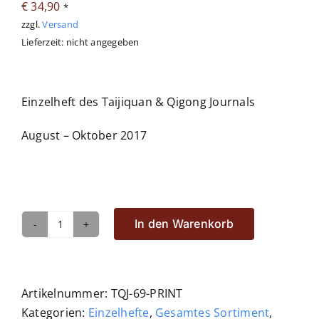
€
34,90
*
zzgl.
Versand
Sonstiges
Lieferzeit: nicht angegeben
Abo
Einzelheft des Taijiquan & Qigong Journals
August – Oktober 2017
In den Warenkorb
TQJ,
Heft
69,
Ausgabe
Artikelnummer:
TQJ-69-PRINT
3/2017
Kategorien:
Einzelhefte
,
Gesamtes Sortiment
,