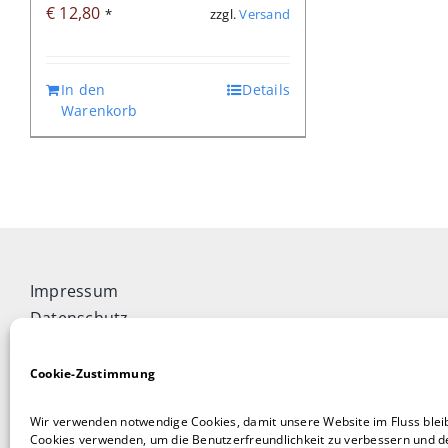
€
12,80
zzgl.
Versand
*
In den
Details
Warenkorb
Impressum
Datenschutz
Widerrufsbelehrung
Cookie-Richtlinie (EU)
Cookie-Zustimmung
Allgemeine Geschäftsbedingungen
Wir verwenden notwendige Cookies, damit unsere Website im Fluss blei
Vertrag widerrufen
Cookies verwenden, um die Benutzerfreundlichkeit zu verbessern und de