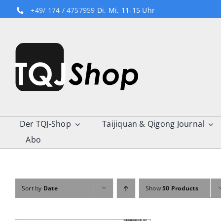
Skip
+49/ 174 / 4757959
Di, Mi, 11-15 Uhr
to
content
Der TQJ-Shop
Taijiquan & Qigong Journal
Abo
Sort by
Date
Show
50 Products