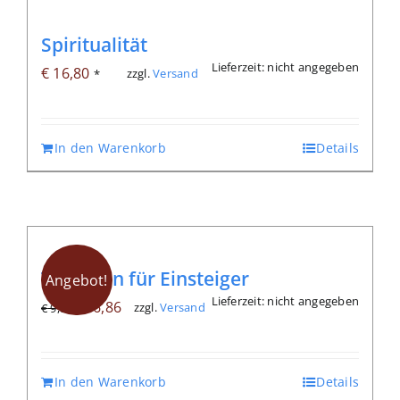
Spiritualität
Lieferzeit: nicht angegeben
€
16,80
zzgl.
Versand
*
In den Warenkorb
Details
Taijiquan für Einsteiger
Angebot!
Lieferzeit: nicht angegeben
Ursprünglicher
Aktueller
€
6,86
zzgl.
Versand
€
9,80
Preis
Preis
war:
ist:
€ 9,80
€ 6,86.
In den Warenkorb
Details