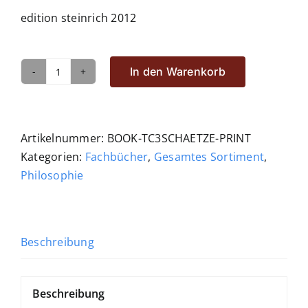
edition steinrich 2012
In den Warenkorb
Die
drei
Schätze
des
Artikelnummer:
BOOK-TC3SCHAETZE-PRINT
Dao
Kategorien:
Fachbücher
,
Gesamtes Sortiment
,
Menge
Philosophie
Beschreibung
Beschreibung