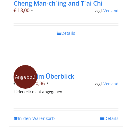
Cheng Man-ch´ing and T´ai Chi
€
18,00
zzgl.
Versand
*
Details
Qigong im Überblick
Angebot!
Ursprünglicher
Aktueller
€
10,36
zzgl.
Versand
€
14,80
*
Preis
Preis
Lieferzeit: nicht angegeben
war:
ist:
€ 14,80
€ 10,36.
In den Warenkorb
Details