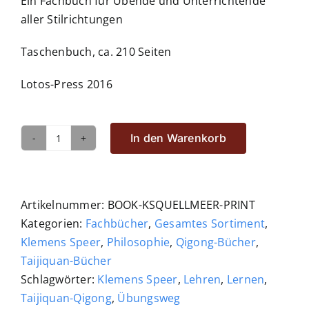
Ein Fachbuch für Übende und Unterrichtende
aller Stilrichtungen
Taschenbuch, ca. 210 Seiten
Lotos-Press 2016
In den Warenkorb
Taijiquan
und
Qigong,
Bd.
Artikelnummer:
BOOK-KSQUELLMEER-PRINT
3
Kategorien:
Fachbücher
,
Gesamtes Sortiment
,
Von
Klemens Speer
,
Philosophie
,
Qigong-Bücher
,
der
Taijiquan-Bücher
Quelle
Schlagwörter:
Klemens Speer
,
Lehren
,
Lernen
,
zum
Taijiquan-Qigong
,
Übungsweg