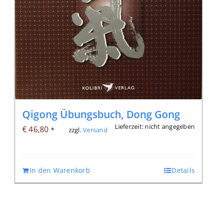
Qigong Übungsbuch, Dong Gong
Lieferzeit: nicht angegeben
€
46,80
zzgl.
Versand
*
In den Warenkorb
Details