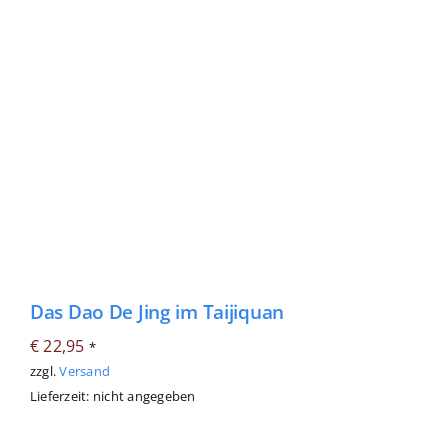
Fachbücher
Poster, Karten, Medien
Sonstiges
Abo
Das Dao De Jing im Taijiquan
€
22,95
*
zzgl.
Versand
Lieferzeit: nicht angegeben