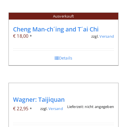
Ausverkauft
Cheng Man-ch´ing and T´ai Chi
€
18,00
zzgl.
Versand
*
Details
Wagner: Taijiquan
Lieferzeit: nicht angegeben
€
22,95
zzgl.
Versand
*