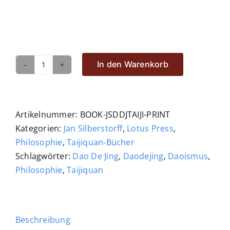
In den Warenkorb
Das
Dao
De
Jing
Artikelnummer:
BOOK-JSDDJTAIJI-PRINT
im
Kategorien:
Jan Silberstorff
,
Lotus Press
,
Taijiquan
Philosophie
,
Taijiquan-Bücher
Menge
Schlagwörter:
Dao De Jing
,
Daodejing
,
Daoismus
,
Philosophie
,
Taijiquan
Beschreibung