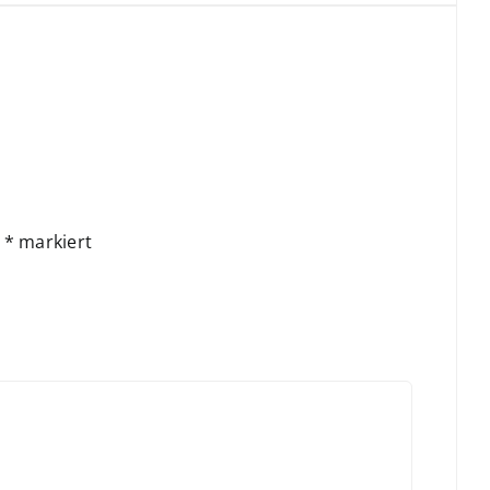
t
*
markiert