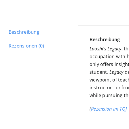
Beschreibung
Beschreibung
Rezensionen (0)
Laoshi’s Legacy
, t
occupation with h
only offers insig
student.
Legacy
de
viewpoint of teac
instructor confron
while pursuing th
(
Rezension im TQJ