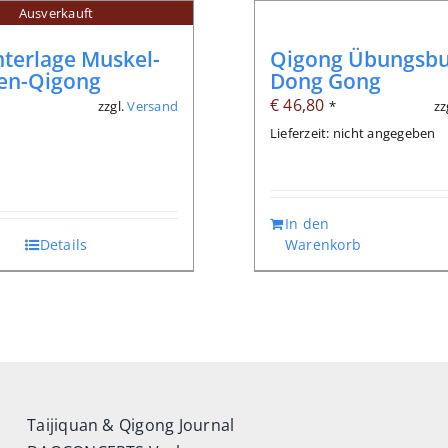
Ausverkauft
terlage Muskel-
Qigong Übungsbu
en-Qigong
Dong Gong
€
46,80
zzgl.
Versand
zz
*
*
Lieferzeit: nicht angegeben
In den
Details
Warenkorb
Taijiquan & Qigong Journal