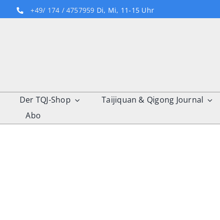
Skip
+49/ 174 / 4757959
Di, Mi, 11-15 Uhr
to
content
Der TQJ-Shop
Taijiquan & Qigong Journal
Abo