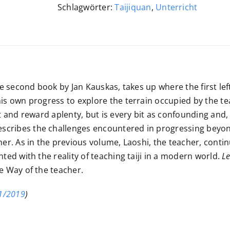
Menge
Schlagwörter:
Taijiquan
,
Unterricht
he second book by Jan Kauskas, takes up where the first le
is own progress to explore the terrain occupied by the te
ht and reward aplenty, but is every bit as confounding and
scribes the challenges encountered in progressing beyond
her. As in the previous volume, Laoshi, the teacher, conti
ted with the reality of teaching taiji in a modern world.
L
e Way of the teacher.
 1/2019
)