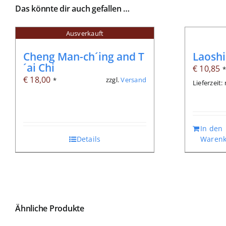
Das könnte dir auch gefallen …
Ausverkauft
Cheng Man-ch´ing and T
Laoshi
´ai Chi
€
10,85
€
18,00
zzgl.
Versand
*
Lieferzeit
In den
Details
Warenk
Ähnliche Produkte