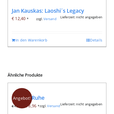
Jan Kauskas: Laoshi´s Legacy
Lieferzeit: nicht angegeben
€
12,40
zzgl.
Versand
*
In den Warenkorb
Details
Ähnliche Produkte
Endlich Ruhe
Angebot!
Lieferzeit: nicht angegeben
Ursprünglicher
Aktueller
€
8,96
zzgl.
Versand
€
12,80
*
Preis
Preis