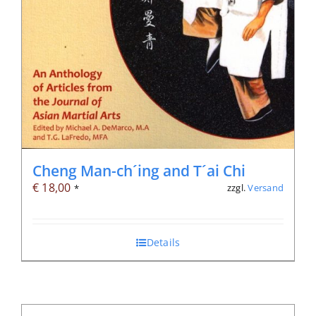
Cheng Man-ch´ing and T´ai Chi
€
18,00
zzgl.
Versand
*
Details