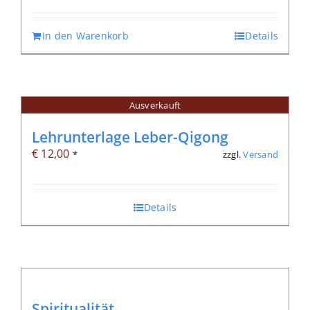
war:
ist:
€ 12,80
€ 8,96.
In den Warenkorb
Details
Ausverkauft
Lehrunterlage Leber-Qigong
€
12,00
zzgl.
Versand
*
Details
Spiritualität