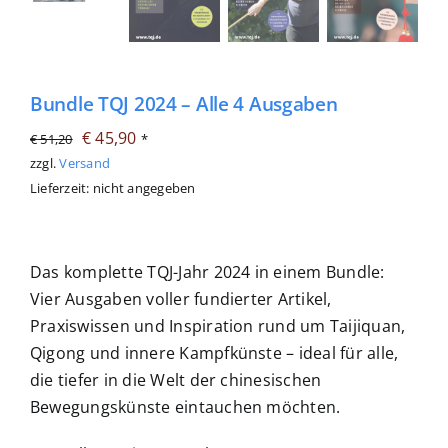
Bundle TQJ 2024 – Alle 4 Ausgaben
Ursprünglicher
Aktueller
€
45,90
€
51,20
*
Preis
Preis
zzgl.
Versand
Lieferzeit: nicht angegeben
war:
ist:
€ 51,20
€ 45,90.
Das komplette TQJ-Jahr 2024 in einem Bundle:
Vier Ausgaben voller fundierter Artikel,
Praxiswissen und Inspiration rund um Taijiquan,
Qigong und innere Kampfkünste – ideal für alle,
die tiefer in die Welt der chinesischen
Bewegungskünste eintauchen möchten.