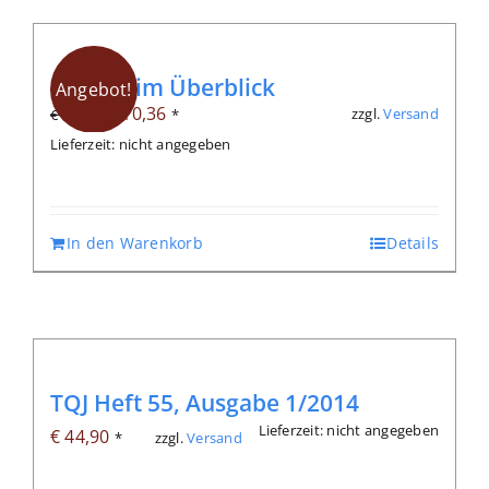
Qigong im Überblick
Angebot!
Ursprünglicher
Aktueller
€
10,36
zzgl.
Versand
€
14,80
*
Preis
Preis
Lieferzeit: nicht angegeben
war:
ist:
€ 14,80
€ 10,36.
In den Warenkorb
Details
TQJ Heft 55, Ausgabe 1/2014
Lieferzeit: nicht angegeben
€
44,90
zzgl.
Versand
*