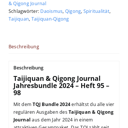
Ausgaben
& Qigong Journal
Menge
Schlagwörter:
Daoismus
,
Qigong
,
Spiritualität
,
Taijiquan
,
Taijiquan-Qigong
Beschreibung
Beschreibung
Taijiquan & Qigong Journal
Jahresbundle 2024 – Heft 95 –
98
Mit dem
TQJ Bundle 2024
erhältst du alle vier
regulären Ausgaben des
Taijiquan & Qigong
Journal
aus dem Jahr 2024 in einem
attraktiven Gesamtpaket. Das TQJ zählt seit