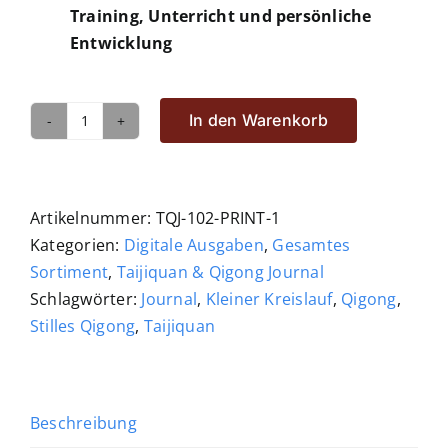
Training, Unterricht und persönliche
Entwicklung
In den Warenkorb
Digitalausgabe
TQJ,
Heft
102,
Artikelnummer:
TQJ-102-PRINT-1
4/2025
Kategorien:
Digitale Ausgaben
,
Gesamtes
[Digital]
Sortiment
,
Taijiquan & Qigong Journal
Menge
Schlagwörter:
Journal
,
Kleiner Kreislauf
,
Qigong
,
Stilles Qigong
,
Taijiquan
Beschreibung