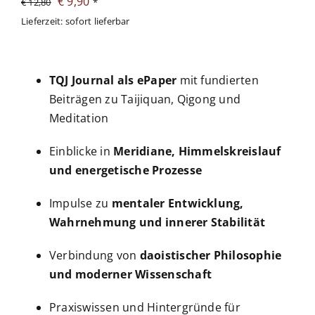
Ursprünglicher
Aktueller
€
9,90
€
12,80
*
Preis
Preis
Lieferzeit: sofort lieferbar
war:
ist:
€ 12,80
€ 9,90.
TQJ Journal als ePaper
mit fundierten
Beiträgen zu Taijiquan, Qigong und
Meditation
Einblicke in
Meridiane, Himmelskreislauf
und energetische Prozesse
Impulse zu
mentaler Entwicklung,
Wahrnehmung und innerer Stabilität
Verbindung von
daoistischer Philosophie
und moderner Wissenschaft
Praxiswissen und Hintergründe für