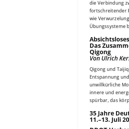
die Verbindung zw
fortschreitender 
wie Verwurzelung
Übungssysteme br
Absichtslose
Das Zusammen
Qigong
Von Ulrich Ker
Qigong und Taijiq
Entspannung und B
unwillkürliche Mo
innere und energ
spürbar, das kör
35 Jahre De
11.–13. Juli 