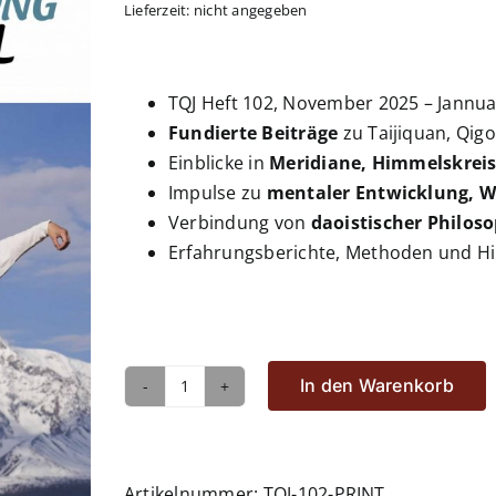
Lieferzeit: nicht angegeben
TQJ Heft 102, November 2025 – Jannua
Fundierte Beiträge
zu Taijiquan, Qig
Einblicke in
Meridiane, Himmelskrei
Impulse zu
mentaler Entwicklung, 
Verbindung von
daoistischer Philos
Erfahrungsberichte, Methoden und H
In den Warenkorb
Taijiquan
Qigong
Journal,
Heft
Artikelnummer:
TQJ-102-PRINT