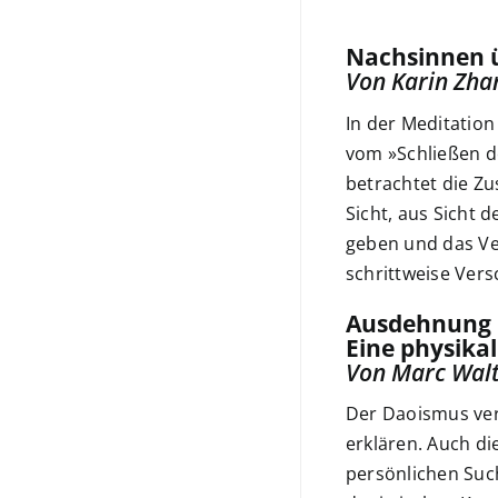
Nachsinnen ü
Von Karin Zha
In der Meditatio
vom »Schließen d
betrachtet die Z
Sicht, aus Sicht
geben und das Ve
schrittweise Ver
Ausdehnung u
Eine physika
Von Marc Wal
Der Daoismus ver
erklären. Auch d
persönlichen Suc