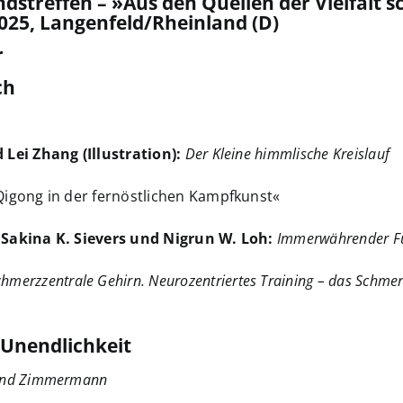
streffen – »Aus den Quellen der Vielfalt 
2025, Langenfeld/Rheinland (D)
r
ch
 Lei Zhang (Illustration):
Der Kleine himmlische Kreislauf
igong in der fernöstlichen Kampfkunst«
 Sakina K. Sievers und Nigrun W. Loh:
Immerwährender Fü
chmerzzentrale Gehirn. Neurozentriertes Training – das Sch
 Unendlichkeit
lind Zimmermann