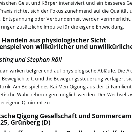
ischen Geist und Körper intensiviert und ein besseres Gef
Praxis richtet sich der Fokus zunehmend auf die Qualität 
, Entspannung oder Verbundenheit werden verinnerlicht.
ingen zusätzliche Impulse für die eigene Entwicklung.
s Handeln aus physiologischer Sicht
spiel von willkürlicher und unwillkürliche
sting und Stephan Röll
uan wirken tiefgreifend auf physiologische Abläufe. Die A
eweglichkeit, und die Bewegungssteuerung verlagert sich 
torik. Am Beispiel des Kai Men Qigong aus der Li-Familien
etische Wahrnehmungen möglich werden. Der Wechsel zwis
pereigene Qi nimmt zu.
utsche Qigong Gesellschaft und Sommercam
2025, Grünberg (D)