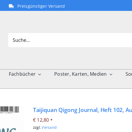
Preisgünstiger Versand
Search
for:
Fachbücher
Poster, Karten, Medien
So
Taijiquan Qigong Journal, Heft 102, A
€
12,80
*
zzgl.
Versand