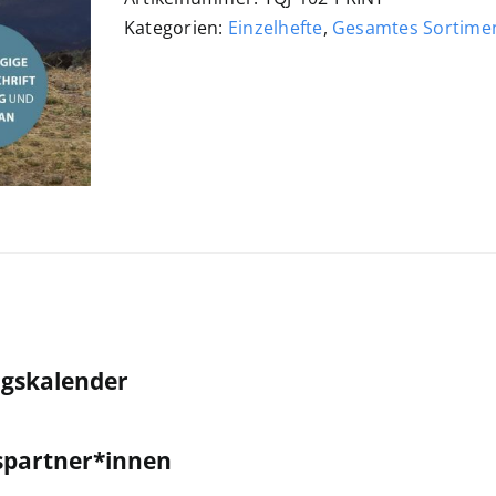
102,
Kategorien:
Einzelhefte
,
Gesamtes Sortime
Ausgabe
4-
25
Menge
ngskalender
spartner*innen