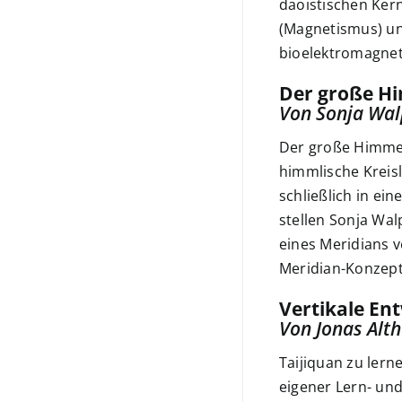
daoistischen Ker
(Magnetismus) und
bioelektromagnet
Der große Hi
Von Sonja Wal
Der große Himmels
himmlische Kreisl
schließlich in ei
stellen Sonja Wa
eines Meridians v
Meridian-Konzept
Vertikale En
Von Jonas Alt
Taijiquan zu ler
eigener Lern- und