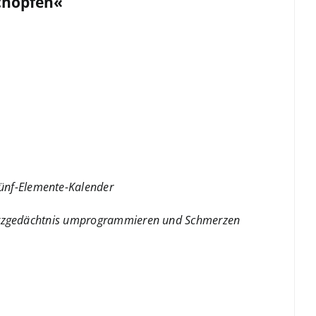
schöpfen«
nf-Elemente-Kalender
merzgedächtnis umprogrammieren und Schmerzen