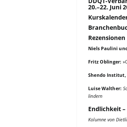
DDQT-Verband
20.–22. Juni 
Kurskalende
Branchenbu
Rezensionen
Niels Paulini und
Fritz Oblinger:
»Q
Shendo Institut,
Luise Walther:
S
lindern
Endlichkeit –
Kolumne von Diet