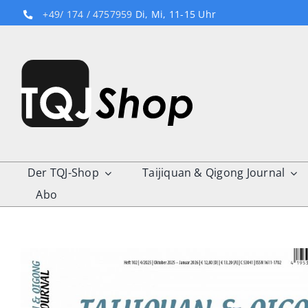
Skip
+49/ 174 / 4757959
Di, Mi, 11-15 Uhr
to
content
Der TQJ-Shop
Taijiquan & Qigong Journal
Abo