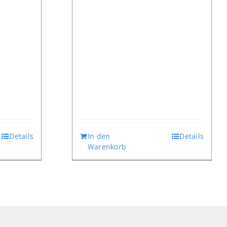
Details
In den
Details
Warenkorb