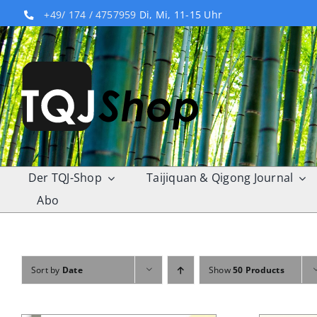
Skip
+49/ 174 / 4757959
Di, Mi, 11-15 Uhr
to
content
Der TQJ-Shop
Taijiquan & Qigong Journal
Abo
Sort by
Date
Show
50 Products