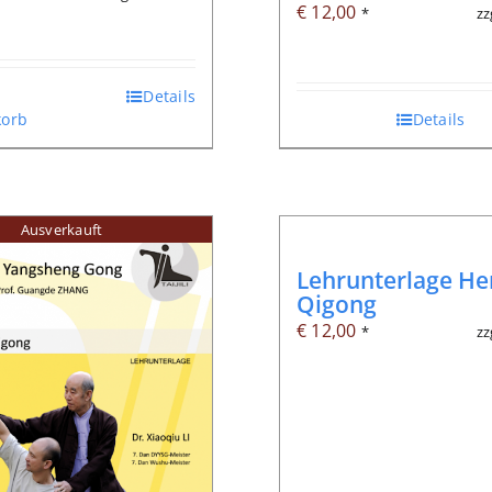
€
12,00
zz
*
Details
orb
Details
Ausverkauft
Lehrunterlage He
Qigong
€
12,00
zz
*