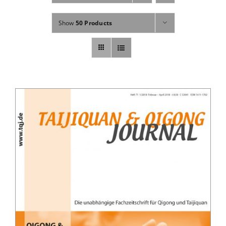
Fachbücher
Show
50 Products
Poster, Karten, Medien
Sonstiges
Abo