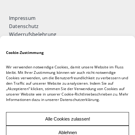
Impressum
Datenschutz
Widerrufsbelehrung
Cookie-Richtlinie (EU)
Allgemeine Geschäftsbedingungen
Cookie-Zustimmung
Vertrag widerrufen
Wir verwenden notwendige Cookies, damit unsere Website im Fluss
Taijiquan & Qigong Journal
bleibt. Mit Ihrer Zustimmung können wir auch nicht notwendige
Cookies verwenden, um die Benutzerfreundlichkeit zu verbessern und
DAOCONCEPTS Verlag
den Traffic auf unserer Website zu analysieren. Indem Sie auf
Versand & Lieferung
„Akzeptieren“ klicken, stimmen Sie der Verwendung von Cookies auf
unserer Website wie in unserer Cookie-Richtliniebeschrieben zu. Mehr
Zahlungsweisen
Informationen dazu in unserer Datenschutzerklärung.
Rückgabe
Alle Cookies zulassen!
Ablehnen
© 2026 DAOCONCEPT Verlags GmbH | powered