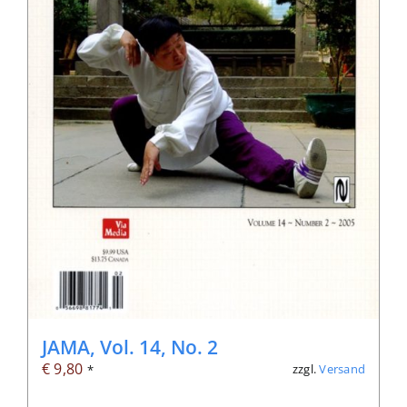
JAMA, Vol. 14, No. 2
€
9,80
zzgl.
Versand
*