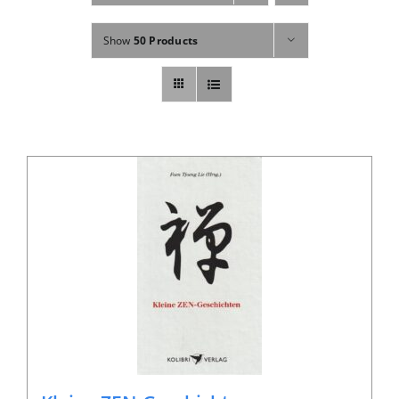
Fachbücher
Show
50 Products
Poster, Karten, Medien
Sonstiges
Abo