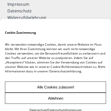
Impressum
Datenschutz
Widerrufsbelehrung
Cookie-Richtlinie (EU)
Allgemeine Geschäftsbedingungen
Cookie-Zustimmung
Vertrag widerrufen
Wir verwenden notwendige Cookies, damit unsere Website im Fluss
Taijiquan & Qigong Journal
bleibt. Mit Ihrer Zustimmung können wir auch nicht notwendige
Cookies verwenden, um die Benutzerfreundlichkeit zu verbessern und
DAOCONCEPTS Verlag
den Traffic auf unserer Website zu analysieren. Indem Sie auf
Versand & Lieferung
„Akzeptieren“ klicken, stimmen Sie der Verwendung von Cookies auf
unserer Website wie in unserer Cookie-Richtliniebeschrieben zu. Mehr
Zahlungsweisen
Informationen dazu in unserer Datenschutzerklärung.
Rückgabe
Alle Cookies zulassen!
Ablehnen
© 2026 DAOCONCEPT Verlags GmbH | powered
by
Woern
Datenschutz
Datenschutz
Impressum