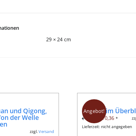
mationen
29 × 24 cm
uan und Qigong,
Qigong im Überbl
Angebot!
Von der Welle
Ursprünglicher
Aktueller
€
10,36
zz
€
14,80
*
gen
Preis
Preis
Lieferzeit: nicht angegeben
zzgl.
Versand
*
war:
ist: