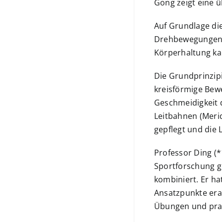
Gong zeigt eine 
Auf Grundlage di
Drehbewegungen v
Körperhaltung k
Die Grundprinzip
kreisförmige Be
Geschmeidigkeit d
Leitbahnen (Meri
gepflegt und die L
Professor Ding (*
Sportforschung ge
kombiniert. Er h
Ansatzpunkte erar
Übungen und pra