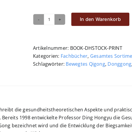
In den Warenkorb
Ding
Hongyu:
Gesundheitsübung
mit
Artikelnummer:
BOOK-DHSTOCK-PRINT
der
Kategorien:
Fachbücher
,
Gesamtes Sortim
Stockdrehung
Schlagwörter:
Bewegtes Qigong
,
Donggong
Menge
hreibt die gesundheitstheoretischen Aspekte und praktis
 Bereits 1998 entwickelte Professor Ding Hongyu die Gesu
) Gong bezeichnet wird und die Entwicklung der Biegsamkeit