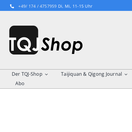
Skip
+49/ 174 / 4757959
Di, Mi, 11-15 Uhr
to
content
Der TQJ-Shop
Taijiquan & Qigong Journal
Abo